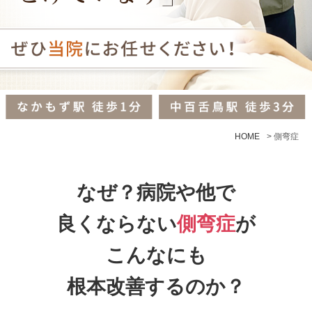
HOME
>
側弯症
なぜ？病院や他で
良くならない
側弯症
が
こんなにも
根本改善するのか？